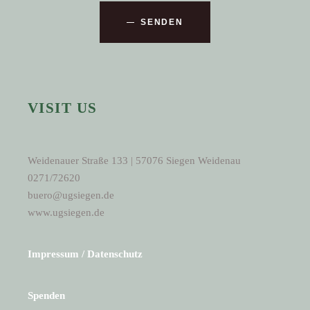
SENDEN
VISIT US
Weidenauer Straße 133 | 57076 Siegen Weidenau
0271/72620
buero@ugsiegen.de
www.ugsiegen.de
Impressum / Datenschutz
Spenden