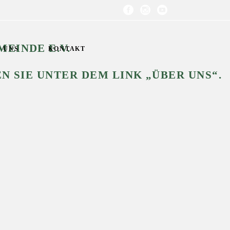
EINDE E.V.
 UNS
KONTAKT
N SIE UNTER DEM LINK „ÜBER UNS“.