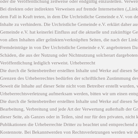
oder die Veröffentlichung zeitweise oder endgültig einzustellen. Verwe
Bei direkten oder indirekten Verweisen auf fremde Internetseiten („Lin
dem Fall in Kraft treten, in dem Die Urchristliche Gemeinde e.V. von d
Inhalte zu verhindern. Die Urchristliche Gemeinde e.V. erklärt daher au
Gemeinde e.V. hat keinerlei Einfluss auf die aktuelle und zukünftige Ge
von allen Inhalten aller gelinkten/verknüpften Seiten, die nach der Lin
Fremdeinträge in von Der Urchristliche Gemeinde e.V. angebotenen Date
Schäden, die aus der Nutzung oder Nichtnutzung solcherart dargebotener 
Veröffentlichung lediglich verweist. Urheberrecht
Die durch die Seitenbetreiber erstellten Inhalte und Werke auf diesen 
Grenzen des Urheberrechtes bedürfen der schriftlichen Zustimmung des 
Soweit die Inhalte auf dieser Seite nicht vom Betreiber erstellt wurden,
Urheberrechtsverletzung aufmerksam werden, bitten wir um einen ents
Die durch die Seitenbetreiber erstellten Inhalte und Werke auf diesen S
Bearbeitung, Verbreitung und jede Art der Verwertung außerhalb der Gr
dieser Seite, als Ganzes oder in Teilen, sind nur für den privaten, nicht 
Publikationen die Urheberrechte Dritter zu beachtet und entsprechend
Kostennote. Bei Bekanntwerden von Rechtsverletzungen werden wir dera