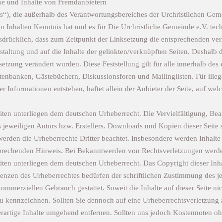
ise und Inhalte von Fremdanbietern
ks“), die außerhalb des Verantwortungsbereiches der Urchristlichen Gem
en Inhalten Kenntnis hat und es für Die Urchristliche Gemeinde e.V. te
sdrücklich, dass zum Zeitpunkt der Linksetzung die entsprechenden verli
staltung und auf die Inhalte der gelinkten/verknüpften Seiten. Deshalb d
ksetzung verändert wurden. Diese Feststellung gilt für alle innerhalb de
nbanken, Gästebüchern, Diskussionsforen und Mailinglisten. Für illegal
Informationen entstehen, haftet allein der Anbieter der Seite, auf welc
Seiten unterliegen dem deutschen Urheberrecht. Die Vervielfältigung, Be
jeweiligen Autors bzw. Erstellers. Downloads und Kopien dieser Seite s
 werden die Urheberrechte Dritter beachtet. Insbesondere werden Inhalte 
prechenden Hinweis. Bei Bekanntwerden von Rechtsverletzungen werden
eiten unterliegen dem deutschen Urheberrecht. Das Copyright dieser Inhal
enzen des Urheberrechtes bedürfen der schriftlichen Zustimmung des je
kommerziellen Gebrauch gestattet. Soweit die Inhalte auf dieser Seite nich
 zu kennzeichnen. Sollten Sie dennoch auf eine Urheberrechtsverletzu
rtige Inhalte umgehend entfernen. Sollten uns jedoch Kostennoten ohn