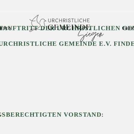
TAUFTRITT DER URCHRISTLICHEN GEM
HTEN
ÜBER
RCHRISTLICHE GEMEINDE E.V. FINDE
GSBERECHTIGTEN VORSTAND: