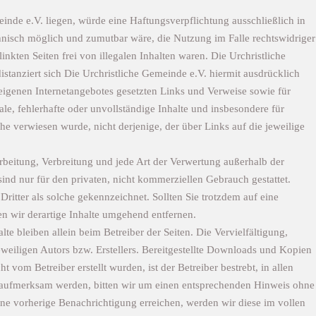
einde e.V. liegen, würde eine Haftungsverpflichtung ausschließlich in
chnisch möglich und zumutbar wäre, die Nutzung im Falle rechtswidriger
nkten Seiten frei von illegalen Inhalten waren. Die Urchristliche
istanziert sich Die Urchristliche Gemeinde e.V. hiermit ausdrücklich
s eigenen Internetangebotes gesetzten Links und Verweise sowie für
e, fehlerhafte oder unvollständige Inhalte und insbesondere für
he verwiesen wurde, nicht derjenige, der über Links auf die jeweilige
arbeitung, Verbreitung und jede Art der Verwertung außerhalb der
ind nur für den privaten, nicht kommerziellen Gebrauch gestattet.
Dritter als solche gekennzeichnet. Sollten Sie trotzdem auf eine
 wir derartige Inhalte umgehend entfernen.
te bleiben allein beim Betreiber der Seiten. Die Vervielfältigung,
weiligen Autors bzw. Erstellers. Bereitgestellte Downloads und Kopien
t vom Betreiber erstellt wurden, ist der Betreiber bestrebt, in allen
ng aufmerksam werden, bitten wir um einen entsprechenden Hinweis ohne
e vorherige Benachrichtigung erreichen, werden wir diese im vollen