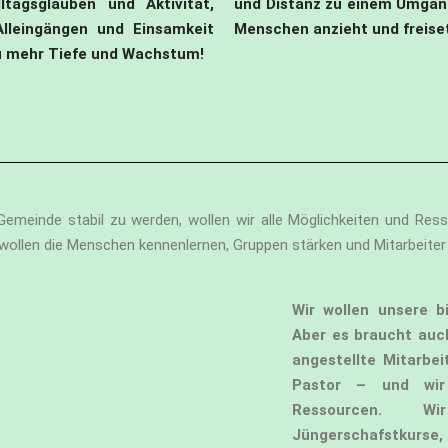
ltagsglauben und Aktivität,
und Distanz zu einem Umgan
Alleingängen und Einsamkeit
Menschen anzieht und freise
u mehr Tiefe und Wachstum!
Gemeinde stabil zu werden, wollen wir
alle Möglichkeiten und Ress
llen die Menschen kennenlernen, Gruppen stärken und Mitarbeiter f
Wir wollen unsere b
Aber es braucht auc
angestellte Mitarbe
Pastor – und wi
Ressourcen. W
Jüngerschafstkur