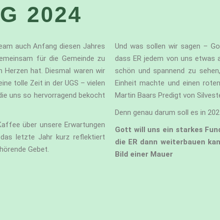
G 2024
steam auch Anfang diesen Jahres
Und was sollen wir sagen – Go
emeinsam für die Gemeinde zu
dass ER jedem von uns etwas a
 Herzen hat. Diesmal waren wir
schön und spannend zu sehen, 
ne tolle Zeit in der UGS – vielen
Einheit machte und einen rote
 die uns so hervorragend bekocht
Martin Baars Predigt von Silves
Denn genau darum soll es in 20
Kaffee über unsere Erwartungen
Gott will uns ein starkes Fu
s letzte Jahr kurz reflektiert
die ER dann weiterbauen ka
 hörende Gebet.
Bild einer Mauer