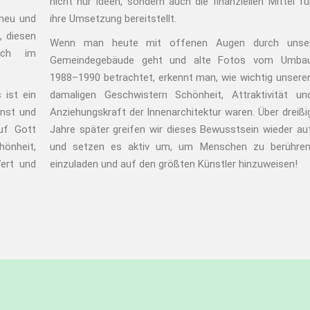
nicht nur Ideen, sondern auch die finanziellen Mittel fü
neu und
ihre Umsetzung bereitstellt.
, diesen
Wenn man heute mit offenen Augen durch unse
uch im
Gemeindegebäude geht und alte Fotos vom Umba
1988–1990 betrachtet, erkennt man, wie wichtig unsere
 ist ein
damaligen Geschwistern Schönheit, Attraktivität un
unst und
Anziehungskraft der Innenarchitektur waren. Über dreißi
auf Gott
Jahre später greifen wir dieses Bewusstsein wieder au
hönheit,
und setzen es aktiv um, um Menschen zu berühren
Wert und
einzuladen und auf den größten Künstler hinzuweisen!