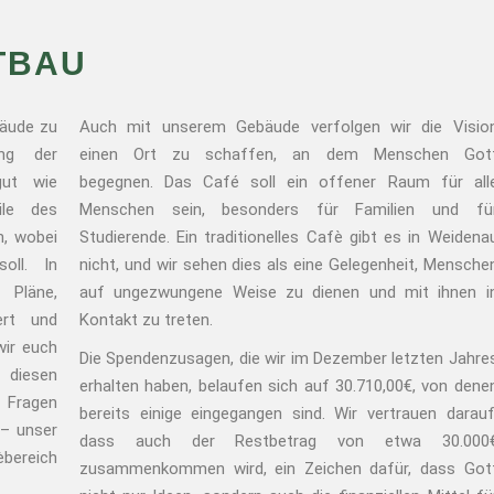
TBAU
bäude zu
Auch mit unserem Gebäude verfolgen wir die Visio
ung der
einen Ort zu schaffen, an dem Menschen Got
ut wie
begegnen. Das Café soll ein offener Raum für all
ile des
Menschen sein, besonders für Familien und fü
n, wobei
Studierende. Ein traditionelles Cafè gibt es in Weidena
oll. In
nicht, und wir sehen dies als eine Gelegenheit, Mensche
 Pläne,
auf ungezwungene Weise zu dienen und mit ihnen i
ert und
Kontakt zu treten.
wir euch
Die Spendenzusagen, die wir im Dezember letzten Jahre
 diesen
erhalten haben, belaufen sich auf 30.710,00€, von dene
 Fragen
bereits einige eingegangen sind. Wir vertrauen darauf
 – unser
dass auch der Restbetrag von etwa 30.000
bereich
zusammenkommen wird, ein Zeichen dafür, dass Got