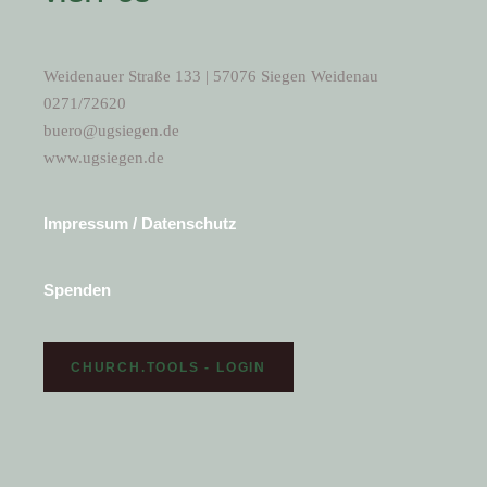
Weidenauer Straße 133 | 57076 Siegen Weidenau
0271/72620
buero@ugsiegen.de
www.ugsiegen.de
Impressum / Datenschutz
Spenden
CHURCH.TOOLS - LOGIN