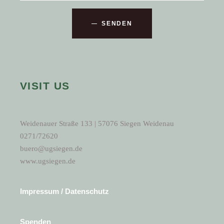
SENDEN
VISIT US
Weidenauer Straße 133 | 57076 Siegen Weidenau
0271/72620
buero@ugsiegen.de
www.ugsiegen.de
Impressum / Datenschutz
Spenden